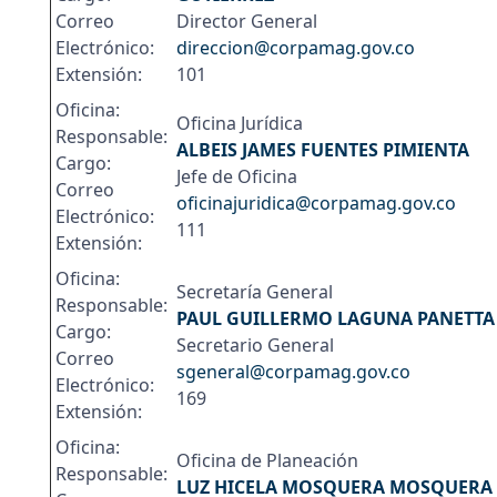
Correo
Director General
Electrónico:
direccion@corpamag.gov.co
Extensión:
101
Oficina:
Oficina Jurídica
Responsable:
ALBEIS JAMES FUENTES PIMIENTA
Cargo:
Jefe de Oficina
Correo
oficinajuridica@corpamag.gov.co
Electrónico:
111
Extensión:
Oficina:
Secretaría General
Responsable:
PAUL GUILLERMO LAGUNA PANETTA
Cargo:
Secretario General
Correo
sgeneral@corpamag.gov.co
Electrónico:
169
Extensión:
Oficina:
Oficina de Planeación
Responsable:
LUZ HICELA MOSQUERA MOSQUERA