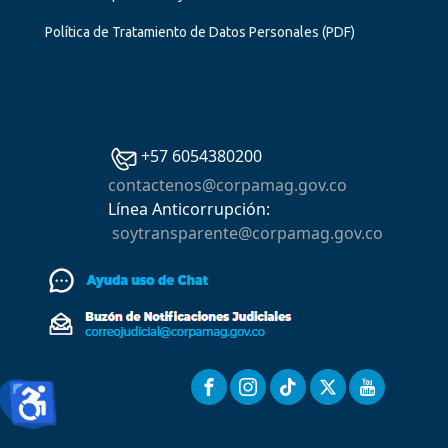
Política de Tratamiento de Datos Personales
(PDF)
+57 6054380200
contactenos@corpamag.gov.co
Línea Anticorrupción:
soytransparente@corpamag.gov.co
♿