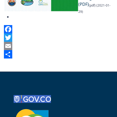
(PDF)
(pdf) (2021-01-
29)
Facebook
Twitter
Email
Share